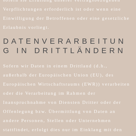
Verpflichtungen erforderlich ist oder wenn eine
Einwilligung der Betroffenen oder eine gesetzliche
Erlaubnis vorliegt.
DATENVERARBEITUN
G IN DRITTLÄNDERN
Sofern wir Daten in einem Drittland (d.h.,
außerhalb der Europäischen Union (EU), des
Europäischen Wirtschaftsraums (EWR)) verarbeiten
oder die Verarbeitung im Rahmen der
Inanspruchnahme von Diensten Dritter oder der
Offenlegung bzw. Übermittlung von Daten an
andere Personen, Stellen oder Unternehmen
stattfindet, erfolgt dies nur im Einklang mit den