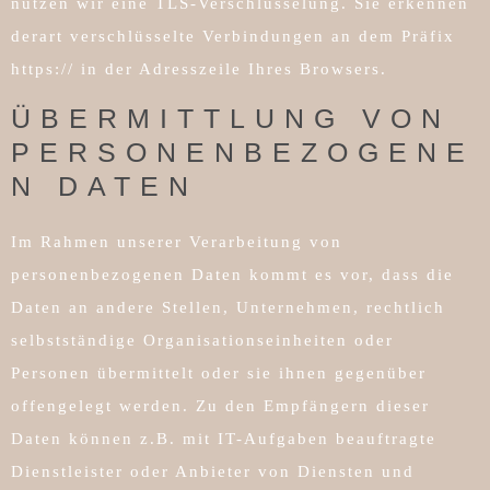
nutzen wir eine TLS-Verschlüsselung. Sie erkennen
derart verschlüsselte Verbindungen an dem Präfix
https:// in der Adresszeile Ihres Browsers.
ÜBERMITTLUNG VON
PERSONENBEZOGENE
N DATEN
Im Rahmen unserer Verarbeitung von
personenbezogenen Daten kommt es vor, dass die
Daten an andere Stellen, Unternehmen, rechtlich
selbstständige Organisationseinheiten oder
Personen übermittelt oder sie ihnen gegenüber
offengelegt werden. Zu den Empfängern dieser
Daten können z.B. mit IT-Aufgaben beauftragte
Dienstleister oder Anbieter von Diensten und